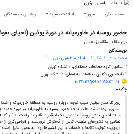
صفحه اصلی
مرور
اطلاعات نشریه
راهنمای نویسندگان
حضور روسیه در خاورمیانه در دورة پوتین (احیای نفوذ
نوع مقاله : مقاله پژوهشی
نویسندگان
2
1
محمد صادق کوشکی
ابراهیم طاهری بزی
1
استادیار گروه مطالعات منطقه‌ای، دانشگاه تهران
2
دانشجوی دکتری مطالعات منطقه‌ای، دانشگاه تهران
10.22059/jcep.2015.54961
چکیده
روی‌کارآمدن پوتین سبب توجه دوبارة روسیه به منطقۀ خاورمیانه و شمال 
شوروی بودند، شد. علت توجه جدی روسیه به خاورمیانه در دورة جدید چی
مانند احیای نقش روسیه به‌عنوان یک ابرقدرت قادر به رقابت با آمریک
نظامی به کشورهای منطقه، ترس از گسترش تروریسم و افراطی‌گری از خاو
درنهایت تجارت کالاها و خدمات با این کشورها بود. به همین دلیل است ک