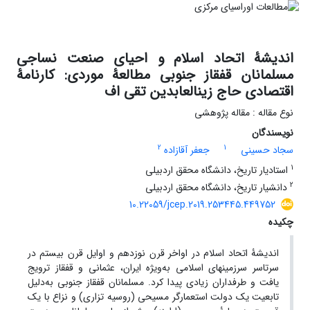
اندیشۀ اتحاد اسلام و احیای صنعت نساجی
مسلمانان قفقاز جنوبی مطالعۀ موردی: کارنامۀ
اقتصادی حاج زین‏العابدین تقی‏ اف
نوع مقاله : مقاله پژوهشی
نویسندگان
2
1
سجاد حسینی
جعفر آقازاده
1
استادیار تاریخ، دانشگاه محقق اردبیلی
2
دانشیار تاریخ، دانشگاه محقق اردبیلی
10.22059/jcep.2019.253445.449752
چکیده
اندیشۀ اتحاد اسلام در اواخر قرن نوزدهم و اوایل قرن بیستم در
سرتاسر سرزمین‏های اسلامی به‌ویژه ایران، عثمانی و قفقاز ترویج
یافت و طرفداران زیادی پیدا کرد. مسلمانان قفقاز جنوبی به‌دلیل
تابعیت یک دولت استعمارگر مسیحی (روسیه تزاری) و نزاع با یک