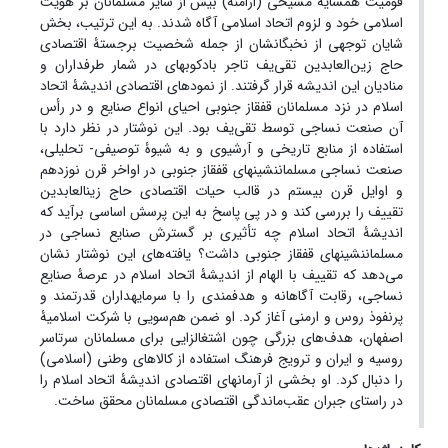
قومیت همسایۀ مسیحی (ارامنه) بیش از سایر مسلمانان بر هویت
اسلامی خود و لزوم اتحاد اسلامی آگاه شدند. به این ترتیب، بخش
شایان توجهی از نخبگانشان از جمله شخصیت برجستۀ اقتصادی
حاج زین‌العابدین تقی‌یف تاجر بادکوبه‏ای در شمار طرفداران و
منادیان این اندیشه قرار گرفتند. از نمودهای اقتصادی اندیشۀ اتحاد
اسلام در نزد مسلمانان قفقاز جنوبی احیای انواع صنایع و در رأس
آن صنعت نساجی توسط تقی‌یف بود. این نوشتار در نظر دارد با
استفاده از منابع تاریخی و آرشیوی و به شیوۀ توصیفی- تحلیلی،
صنعت نساجی مسلمان‏نشین‎های قفقاز جنوبی در اواخر قرن نوزدهم
و اوایل قرن بیستم در قالب حیات اقتصادی حاج زین‏العابدین
تقی‏یف را بررسی کند و در پی پاسخ به این پرسش اساسی برآید که
اندیشۀ اتحاد اسلام چه ‌‌تأثیری بر گسترش صنایع نساجی در
مسلمان‎نشین‎های قفقاز جنوبی داشت؟ یافته‌های این نوشتار نشان
می‌دهد که تقی‏یف با الهام از اندیشۀ اتحاد اسلام در عرصۀ صنایع
نساجی، رقابت آگاهانه و هدفمندی را با سرمایه‏داران قدرتمند و
پرنفوذ روس و ارمنی آغاز کرد. او ضمن هم‌سویی با شرکت اسلامیۀ
اصفهان، هدف‌های بزرگی چون اشتغال‎زایی برای مسلمانان سرتاسر
روسیه و ایران و ترویج فرهنگ استفاده از کالاهای وطنی (اسلامی)
را دنبال کرد. او بخشی از آرمان‏های اقتصادی اندیشۀ اتحاد اسلام را
در راستای جبران عقب‌ماندگی اقتصادی مسلمانان محقق ساخت.