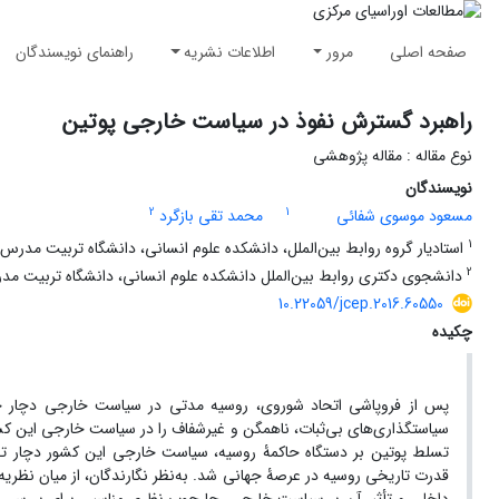
صفحه اصلی
مرور
اطلاعات نشریه
راهنمای نویسندگان
راهبرد گسترش نفوذ در سیاست خارجی پوتین
نوع مقاله : مقاله پژوهشی
نویسندگان
2
1
مسعود موسوی شفائی
محمد تقی بازگرد
1
استادیار گروه روابط بین‌الملل، دانشکده علوم انسانی، دانشگاه تربیت مدرس
2
دانشجوی دکتری روابط بین‌الملل دانشکده علوم انسانی، دانشگاه تربیت م
10.22059/jcep.2016.60550
چکیده
پس از فروپاشی اتحاد شوروی، روسیه مدتی در سیاست خارجی دچار خلأ را
سیاستگذاری‌های بی‌ثبات، ناهمگن و غیرشفاف را در سیاست خارجی این کشور
تسلط پوتین بر دستگاه حاکمۀ روسیه، سیاست خارجی این کشور دچار تح
قدرت تاریخی روسیه در عرصۀ جهانی شد. به‌نظر نگارندگان، از میان نظریه