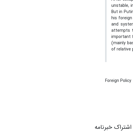
unstable, i
But in Puti
his foreign
and system
attempts t
important 
(mainly ba
of relative
Foreign Policy
اشتراک خبرنامه