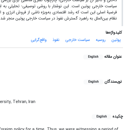
داخلی و تأثیر آن بر سیاست خارجی، چارچوب نظری مناسبی برای بررسی 
سیاست خارجی پوتین است. این نوشتار با روشی توصیفی- تحلیلی به
فرضیۀ اصلی این است که رشد اقتصادی به‌ویژه ناشی از فروش انرژی و انس
نظام بین‌الملل به راهبرد گسترش نفوذ در سیاست خارجی پوتین منجر شد
کلیدواژه‌ها
پوتین
روسیه
سیاست خارجی
نفوذ
واقع‌گرایی
عنوان مقاله
English
نویسندگان
English
rsity, Tehran, Iran
چکیده
English
 foreign policy for a time. Thus, we were witnessing a period of