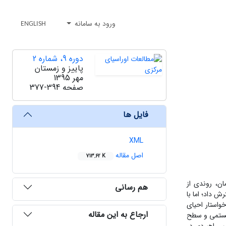
ورود به سامانه
ENGLISH
دوره 9، شماره 2
پاییز و زمستان
مهر 1395
صفحه
377-394
فایل ها
XML
اصل مقاله
713.62 K
ان، روندی از
هم رسانی
 داد؛ اما با
استار احیای
ارجاع به این مقاله
سیستمی و سطح