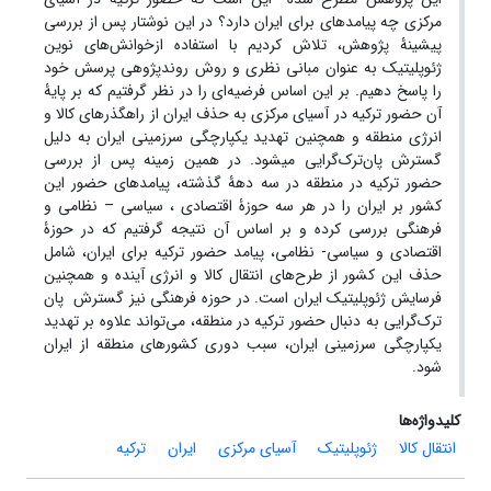
مرکزی چه پیامد­های برای ایران دارد؟ در این نوشتار پس از بررسی
پیشینۀ پژوهش، تلاش کردیم با استفاده ازخوانش‌­های نوین
ژئوپلیتیک به عنوان مبانی نظری و روش روندپژوهی پرسش خود
را پاسخ دهیم. بر این اساس فرضیه‌­ای را در نظر گرفتیم که بر پایۀ
آن حضور ترکیه در آسیای مرکزی به حذف ایران از راه­گذرهای کالا و
انرژی منطقه و همچنین تهدید یکپارچگی سرزمینی ایران به دلیل
گسترش پان‌­ترک­‌گرایی می­شود. در همین زمینه پس از بررسی
حضور ترکیه در منطقه در سه دهۀ گذشته، پیامدهای حضور این
کشور بر ایران را در هر سه حوزۀ اقتصادی ، سیاسی – نظامی و
فرهنگی بررسی کرده و بر اساس آن نتیجه گرفتیم که در حوزۀ
اقتصادی و سیاسی- نظامی، پیامد حضور ترکیه برای ایران، شامل
حذف این کشور از طرح­‌های انتقال کالا و انرژی آینده و همچنین
فرسایش ژئوپلیتیک ایران است. در حوزه فرهنگی نیز گسترش پان­‌
ترک­‌گرایی به دنبال حضور ترکیه در منطقه، می‌­تواند علاوه بر تهدید
یکپارچگی سرزمینی ایران، سبب دوری کشورهای منطقه از ایران
شود.
کلیدواژه‌ها
انتقال کالا
ژئوپلیتیک
آسیای مرکزی
ایران
ترکیه