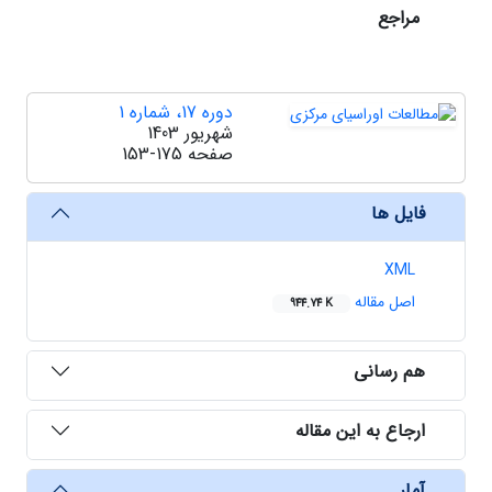
مراجع
دوره 17، شماره 1
شهریور 1403
صفحه
153-175
فایل ها
XML
اصل مقاله
944.74 K
هم رسانی
ارجاع به این مقاله
آمار